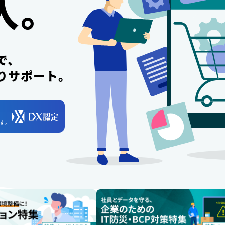
入。
で、
りサポート。
す。