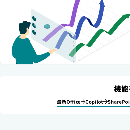
機能
最新Office
Copilot
SharePoi