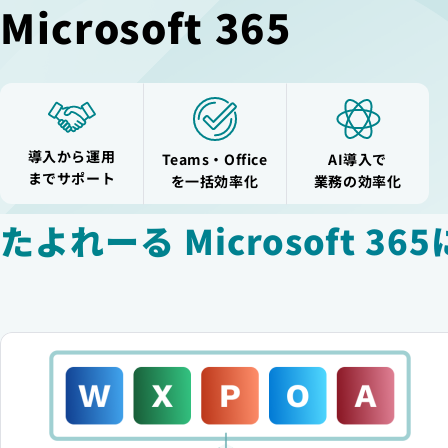
Microsoft 365
導入から
運用
Teams・
Office
AI導入で
まで
サポート
を
一括効率化
業務の
効率化
たよれーる Microsoft 36