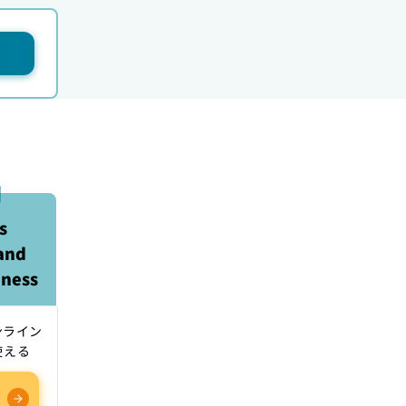
s
and
iness
オンライン
使える