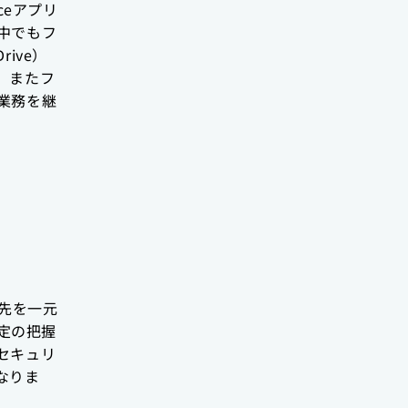
ficeアプリ
中でもフ
ive）
。またフ
業務を継
絡先を一元
予定の把握
セキュリ
なりま