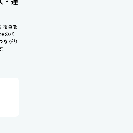
入・運
初期投資を
ceのバ
つながり
す。