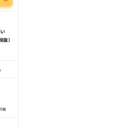
払い
税抜）
名
可能