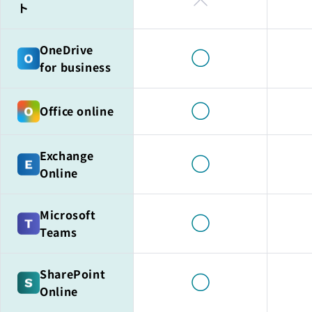
ト
OneDrive
for business
Office online
Exchange
Online
Microsoft
Teams
SharePoint
Online