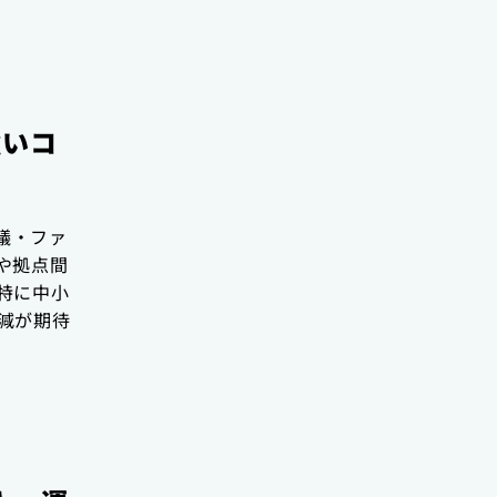
強いコ
会議・ファ
や拠点間
特に中小
減が期待