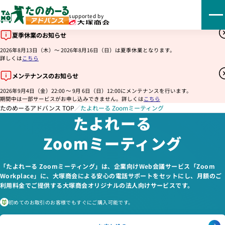
supported by
夏季休業のお知らせ
2026年8月13日（木）～ 2026年8月16日（日）は夏季休業となります。
詳しくは
こちら
メンテナンスのお知らせ
2026年9月4日（金）22:00 ～ 9月 6日（日）12:00にメンテナンスを行います。
期間中は一部サービスがお申し込みできません。詳しくは
こちら
たのめーるアドバンス TOP
／
たよれーる Zoomミーティング
たよれーる
Zoomミーティング
「たよれーる Zoomミーティング」は、企業向けWeb会議サービス「Zoom
Workplace」に、大塚商会による安心の電話サポートをセットにし、月額のご
利用料金でご提供する大塚商会オリジナルの法人向けサービスです。
初めてのお取引のお客様でもすぐにご購入可能です。