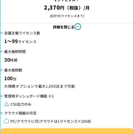
2,370
円（税抜）/月
(合計99ライセンスまで)
詳細を閉じる
会議主催ライセンス数
1～99
ライセンス
最大接続時間
30
時間
最大接続数
100
台
大規模オプションで最大1,000台まで可能
管理用ダッシュボード機能 ※1
CSV出力のみ
クラウド録画の可否
PC/クラウドに可(クラウドは1ライセンス×10GB)