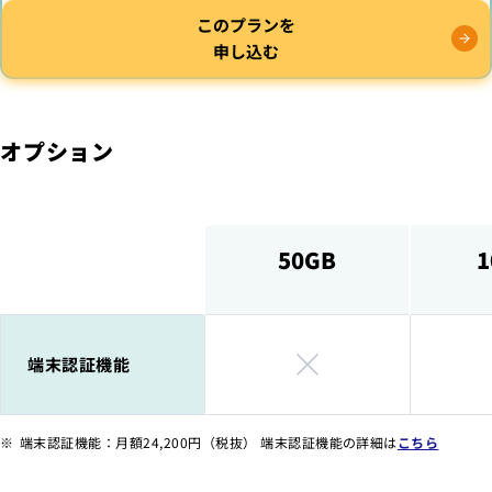
このプランを
申し込む
オプション
50GB
1
端末認証機能
端末認証機能
：
月額24,200円（税抜）
端末認証機能の詳細は
こちら